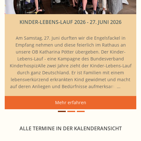
KINDER-LEBENS-LAUF 2026 - 27. JUNI 2026
Am Samstag, 27. Juni durften wir die Engelsfackel in
Empfang nehmen und diese feierlich im Rathaus an
unsere OB Katharina Pötter übergeben. Der Kinder-
Lebens-Lauf - eine Kampagne des Bundesverband
KinderhospizAlle zwei Jahre zieht der Kinder-Lebens-Lauf
durch ganz Deutschland. Er ist Familien mit einem
lebensverkürzend erkrankten Kind gewidmet und macht
auf deren Anliegen und Bedürfnisse aufmerksam. Indem
er den Betroffenen eine Bühne bietet und
Berührungsängste abbaut, ist er eines der größten
Mehr erfahren
Inklusionsprojekte unseres Landes. Eine Fackel – Symbol
für Hoffnung, Leben, Zusamm
ALLE TERMINE IN DER KALENDERANSICHT